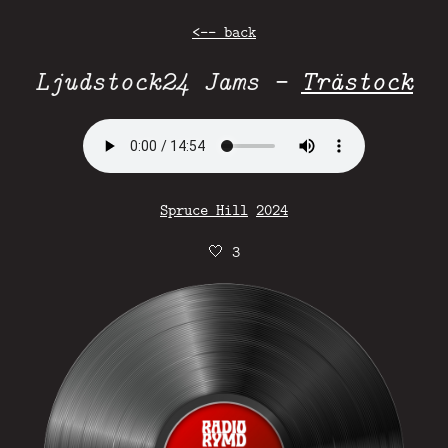
<-- back
Ljudstock24 Jams -
Trästock
Spruce Hill
2024
🤍
3