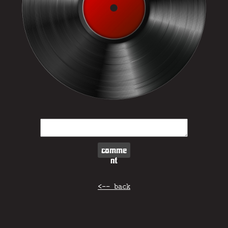
comme
nt
<-- back