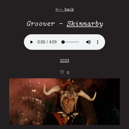
<-- back
Groover -
Skinnarby
2023
🤍
0