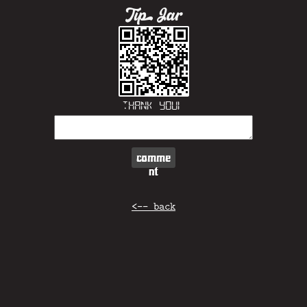
Tip Jar
Thank you!
comme
nt
<-- back