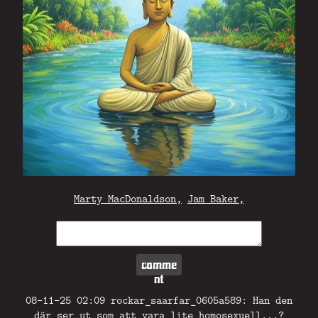
Marty MacDonaldson,
Jam Baker,
comme
nt
08-11-25 02:09 rockar_saarfar_0605a589: Han den
där ser ut som att vara lite homosexuell...?