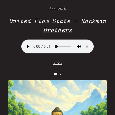
<-- back
United Flow State -
Rockman
Brothers
2025
❤️
7