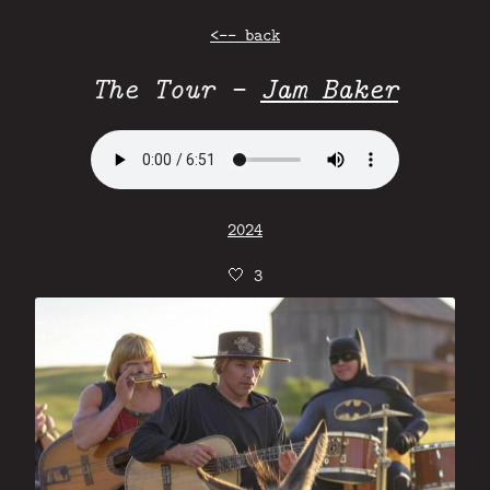
<-- back
The Tour -
Jam Baker
2024
🤍
3