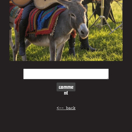
comme
nt
<-- back