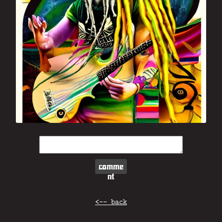
comme
nt
<-- back