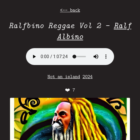
<-- back
Ralfbino Reggae Vol 2 -
Ralf
Albino
Not an island
2024
❤️
7