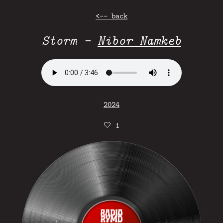
<-- back
Storm -
Nibor Namkeb
2024
🤍
1