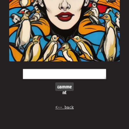
comme
nt
<-- back