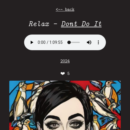
<-- back
Relax -
Dont Do It
2024
❤️
5